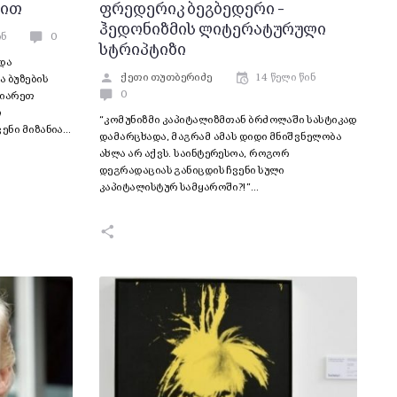
ლით
ფრედერიკ ბეგბედერი –
ჰედონიზმის ლიტერატურული
ინ
0
სტრიპტიზი
და
ქეთი თუთბერიძე
14 წელი წინ
 ბუზების
0
ვიარეთ
ო
“კომუნიზმი კაპიტალიზმთან ბრძოლაში სასტიკად
ენი მიზანია…
დამარცხადა, მაგრამ ამას დიდი მნიშვნელობა
ახლა არ აქვს. საინტერესოა, როგორ
დეგრადაციას განიცდის ჩვენი სული
კაპიტალისტურ სამყაროში?!”…