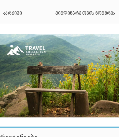
ᲐᲠᲥᲘᲕᲘ
ᲛᲘᲛᲓᲘᲜᲐᲠᲔ ᲗᲕᲘᲡ ᲜᲝᲛᲔᲠᲘ