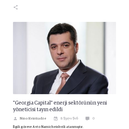
"Georgia Capital" enerji sektörünün yeni
yöneticisi tayın edildi
Nino Kvintradze
8 წელი წინ
0
İlgili göreve Avto Namicheishvili atanmıştır.