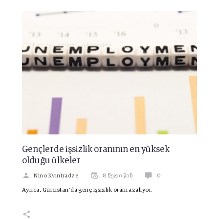
Gençlerde işsizlik oranının en yüksek
olduğu ülkeler
Nino Kvintradze
8 წელი წინ
0
Ayrıca, Gürcistan’da genç işsizlik oranı azalıyor.