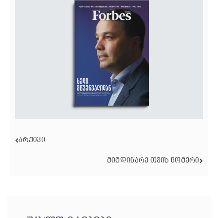
ᲐᲠᲥᲘᲕᲘ
ᲛᲘᲛᲓᲘᲜᲐᲠᲔ ᲗᲕᲘᲡ ᲜᲝᲛᲔᲠᲘ