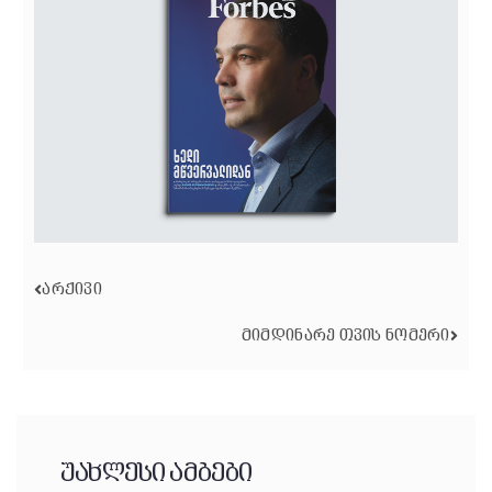
ᲐᲠᲥᲘᲕᲘ
ᲛᲘᲛᲓᲘᲜᲐᲠᲔ ᲗᲕᲘᲡ ᲜᲝᲛᲔᲠᲘ
უახლესი ამბები