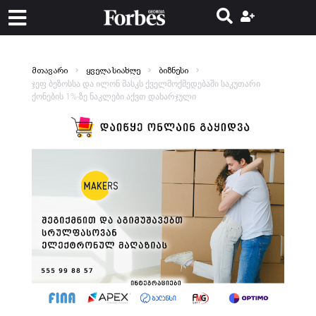
მთავარი
ყველა სიახლე
ბიზნესი
ჯეფ ბეზოსსა და ილონ მასკს ქველმოქმედებაში საკუთარი
ქონების 1%-ზე ნაკლები აქვთ დახარჯული