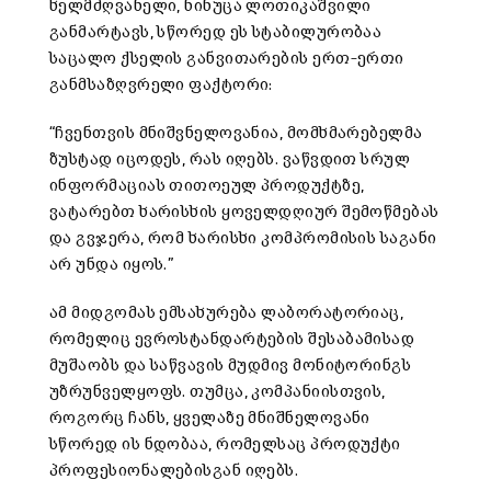
ხელმძღვანელი
,
ნინუცა
ლოთიკაშვილი
განმარტავს
,
სწორედ
ეს
სტაბილურობაა
საცალო
ქსელის
განვითარების
ერთ
–
ერთი
განმსაზღვრელი
ფაქტორი
:
“
ჩვენთვის
მნიშვნელოვანია
,
მომხმარებელმა
ზუსტად
იცოდეს
,
რას
იღებს
.
ვაწვდით
სრულ
ინფორმაციას
თითოეულ
პროდუქტზე
,
ვატარებთ
ხარისხის
ყოველდღიურ
შემოწმებას
და
გვჯერა
,
რომ
ხარისხი
კომპრომისის
საგანი
არ
უნდა
იყოს
.”
ამ
მიდგომას
ემსახურება
ლაბორატორიაც
,
რომელიც
ევროსტანდარტების
შესაბამისად
მუშაობს
და
საწვავის
მუდმივ
მონიტორინგს
უზრუნველყოფს
.
თუმცა
,
კომპანიისთვის
,
როგორც
ჩანს
,
ყველაზე
მნიშნელოვანი
სწორედ
ის
ნდობაა
,
რომელსაც
პროდუქტი
პროფესიონალებისგან
იღებს
.