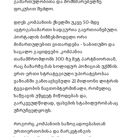
გამართულობითა
და
მომხმარებელზე
ფოკუსით
შეძლო
.
დღეს
კომპანიის
ქსელში
უკვე
50-
მდე
ავტოგასამართი
სადგურია
გაერთიანებული
.
პორტალის
ბიზნესმოდელი
ორი
მიმართულებით
ვითარდება
–
საბითუმო
და
საცალო
გაყიდვები
.
კომპანია
თანამშრომლობს
300-
ზე
მეტ
პარტნიორთან
,
რაც
ბაზარზე
მას
სოლიდურ
პოზიციას
უქმნის
.
ერთ
–
ერთი
სტრატეგიული
უპირატესობაა
ვაზიანში
განთავსებული
21
მილიონი
ლიტრის
ტევადობის
ნავთობტერმინალი
,
რომელიც
საწვავის
უწყვეტ
მიწოდებას
და
,
გარკვეულწილად
,
ფასების
სტაბილურობასაც
უზრუნველყოფს
.
როგორც
კომპანიის
საზოგადოებასთან
ურთიერთობისა
და
მარკეტინგის