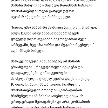
მიზანი
მარტივია
–
მაღალი
ხარისხის
საწვავი
მომხმარებლისთვის
გახდეს
უფრო
ხელმისაწვდომი
და
მიმზიდველი
.
“
საბითუმო
ბაზარზე
პოზიცია
უკვე
გავიმყარეთ
.
ახლა
ჩვენი
ამოცანაა
,
მომხმარებელს
ყოველდღიურ
რეჟიმში
შევთავაზოთ
მეტი
არჩევანი
,
მეტი
ხარისხი
და
მეტი
სარგებელი
,” –
აღნიშნავს
ნინუცა.
მარკეტინგული
კამპანიებიც
ამ
მიზანს
ემსახურება
–
რეგულარული
აქციები და
ფასდაკლებები. განსაკუთრებით
პოპულარულია
ყოველ
კვირა
დღეს
მოქმედი
10-
თეთრიანი
ფასდაკლება
,
რომელიც
მომხმარებელში
ბრენდის
ცნობადობის
მნიშვნელოვან
მახასიათებლად
იქცა
.
ეს
ერთჯერადი
შეთავაზება
კი
არა
,
კომპანიის
გრძელვადიანი
სტრატეგიის
ნაწილია
–