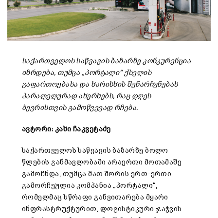
საქართველოს
საწვავის
ბაზარზე
კონკურენცია
იზრდება
,
თუმცა
„
პორტალი
“
ქსელის
გაფართოებასა
და
ხარისხის
შენარჩუნებას
პარალელურად
ახერხებს
,
რაც
დღეს
ბევრისთვის
გამოწვევად
რჩება
.
ავტორი: კახი ჩაკვეტაძე
საქართველოს
საწვავის
ბაზარზე
ბოლო
წლების
განმავლობაში
არაერთი
მოთამაშე
გამოჩნდა
,
თუმცა
მათ
შორის
ერთ
–
ერთი
გამორჩეულია
კომპანია
„
პორტალი
“,
რომელმაც
სწრაფი
განვითარება
მყარი
ინფრასტრუქტურით
,
ლოგისტიკური
ჯაჭვის