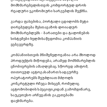
მომხმარებელისთვის
კომფორტულ
დროს
რეალური
ეკონომიური
სარგებლის
შექმნა
.
გარდა
ფასებისა
,
პორტალი
ცდილობს
მეტი
ღირებულება
შესთავაზოს
ლოიალურ
მომხმარებლებს
–
ბარათები
და
ტალონების
სისტემები
ხელმისაწვდომია
კომპანიის
ვებგვერდზე
.
კომპანიისთვის
მნიშვნელოვანია
არა
მხოლოდ
პროდუქტის
მიწოდება
,
არამედ
მომხმარებლის
ცნობიერების
ამაღლებაც
.
სწორედ
ამიტომ
,
თითოეულ
ავტოგასამართ
სადგურზე
ოპერატორებს
შეუძლიათ
მძღოლს
კონკრეტული
რჩევა
მისცენ
,
რომელიც
ავტომობილის
სპეციფიკიდან
გამომდინარე
,
საუკეთესო
არჩევანის
გაკეთებაში
დაეხმარება
.