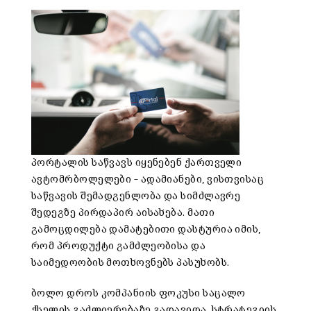
პორტალის
საწვავს
იყენებენ
ქართველი
ავტომრბოლელები
–
ადამიანები
,
ვისთვისაც
საწვავის
შემადგენლობა
და
სიმძლავრე
შედეგზე
პირდაპირ
აისახება
.
მათი
გამოცდილება
დამატებითი
დასტურია
იმის
,
რომ
პროდუქტი
გამძლეობისა
და
საიმედოობის
მოთხოვნებს
პასუხობს
.
ბოლო
დროს
კომპანიის
ფოკუსი
საცალო
ქსელის
გაძლიერებაზე
გადავიდა
.
სტრატეგიის