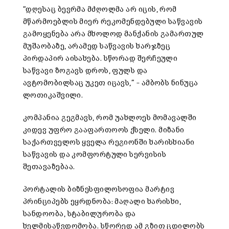
“
დღესაც
ბევრმა
მძღოლმა
არ
იცის
,
რომ
მწარმოებლის
მიერ
რეკომენდებული
საწვავის
გამოყენება
არა
მხოლოდ
მანქანის
გამართულ
მუშაობაზე
,
არამედ
საწვავის
ხარჯზეც
პირდაპირ
აისახება
.
სწორად
შერჩეული
საწვავი
ზოგავს
დროს
,
ფულს
და
ავტომობილსაც
უკეთ
იცავს
,” –
ამბობს
ნინუცა
ლოთიკაშვილი
.
კომპანია
გეგმავს
,
რომ
უახლოეს
მომავალში
კიდევ
უფრო
გააფართოოს
ქსელი
.
მიზანი
საქართველოს
ყველა
რეგიონში
ხარისხიანი
საწვავის
და
კომფორტული
სერვისის
შეთავაზებაა
.
პორტალის
ბიზნესფილოსოფია
მარტივ
პრინციპებს
ეყრდნობა
:
მაღალი ხარისხი,
სანდოობა, სტაბილურობა
და
ხელმისაწვდომობა
.
სწორედ
ამ
გზით
ცდილობს