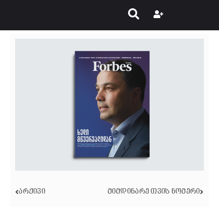
ᲐᲠᲥᲘᲕᲘ
ᲛᲘᲛᲓᲘᲜᲐᲠᲔ ᲗᲕᲘᲡ ᲜᲝᲛᲔᲠᲘ