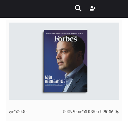
ᲐᲠᲥᲘᲕᲘ
ᲛᲘᲛᲓᲘᲜᲐᲠᲔ ᲗᲕᲘᲡ ᲜᲝᲛᲔᲠᲘ