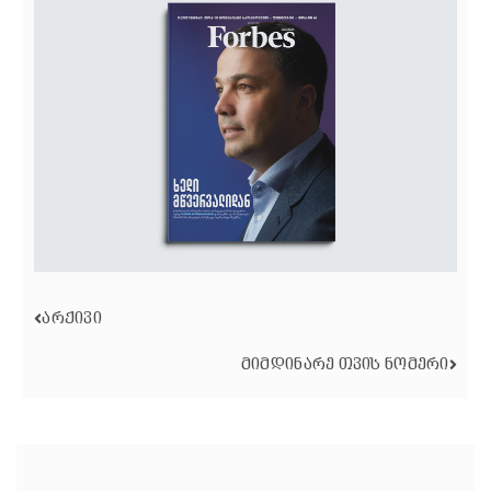
ᲐᲠᲥᲘᲕᲘ
ᲛᲘᲛᲓᲘᲜᲐᲠᲔ ᲗᲕᲘᲡ ᲜᲝᲛᲔᲠᲘ