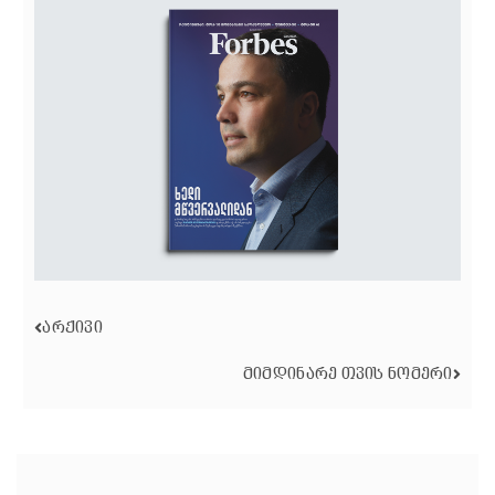
ᲐᲠᲥᲘᲕᲘ
ᲛᲘᲛᲓᲘᲜᲐᲠᲔ ᲗᲕᲘᲡ ᲜᲝᲛᲔᲠᲘ