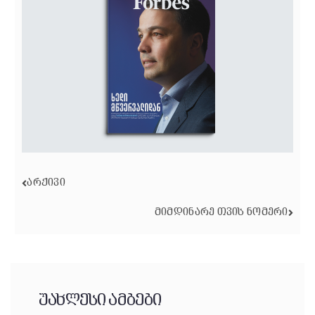
ᲐᲠᲥᲘᲕᲘ
ᲛᲘᲛᲓᲘᲜᲐᲠᲔ ᲗᲕᲘᲡ ᲜᲝᲛᲔᲠᲘ
უახლესი ამბები