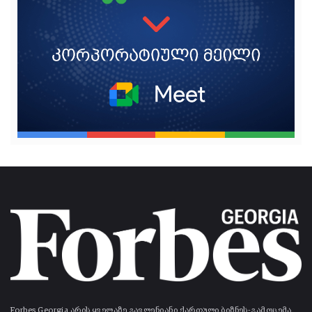
Forbes Georgia არის ყველაზე გავლენიანი ქართული ბიზნეს-გამოცემა.