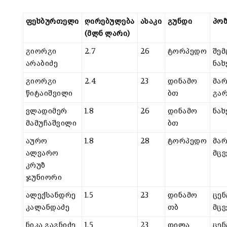
ფეხბურთელი
ღირებულება
ასაკი
გუნდი
პოზ
(მლნ ლარი)
გიორგი
2.7
26
ტორპედო
შემ
არაბიძე
ნახ
გიორგი
2.4
23
დინამო
მარ
წიტაიშვილი
ბთ
გა
ვლადიმერ
1.8
26
დინამო
ნახ
მამუჩაშვილი
ბთ
აურო
1.8
28
ტორპედო
მარ
ალვარო
მც
კრუზ
ჯუნიორი
ალექსანდრე
1.5
23
დინამო
ცე
კალანდაძე
თბ
მც
ნიკა გაგნიძე
1.5
23
დილა
ცე