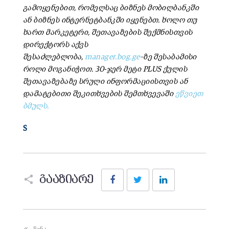
გამოყენებით
,
რომელსაც
ბიზნეს
მობილბანკში
ან
ბიზნეს
ინტერნეტბანკში
იყენებთ
.
ხოლო
თუ
ხართ
მარკეტერი
,
შეთავაზების
შექმნისთვის
დირექტორს
აქვს
შესაძლებლობა
,
manager.bog.ge
–
ზე
შესაბამისი
როლი
მოგანიჭოთ
. 30-
ჯერ
მეტი
PLUS
ქულის
შეთავაზებაზე
სრული
ინფორმაციისთვის
ან
დამატებითი
შეკითხვების
შემთხვევაში
ეწვიეთ
ბმულს
.
S
Facebook
Twitter
LinkedIn
გააზიარე