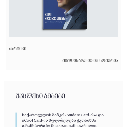
ᲐᲠᲥᲘᲕᲘ
ᲛᲘᲛᲓᲘᲜᲐᲠᲔ ᲗᲕᲘᲡ ᲜᲝᲛᲔᲠᲘ
უახლესი ამბები
საქართველოს ბანკის Student Card-ისა და
sCool Card-ის მფლობელები ქუთაისში
ტრანსპორტზე შეღავათიანი ტარიფით