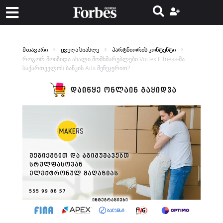
მთავარი
ყველა სიახლე
პარტნიორის კონტენტი
როგორ მოიზიდა ახალი მომხმარებლები Vortex Fitness-მა
საქართველოს ბანკის Ads მენეჯერით?