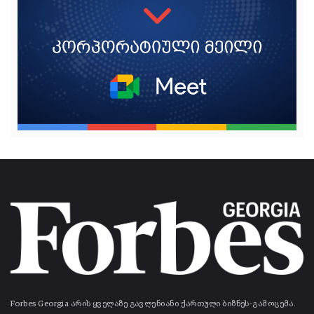
Forbes Georgia არის ყველაზე გავლენიანი ქართული ბიზნეს-გამოცემა.