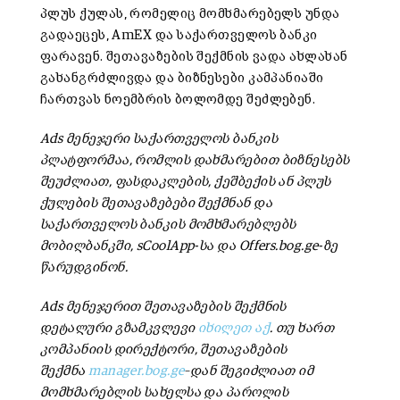
პლუს ქულას, რომელიც მომხმარებელს უნდა
გადაეცეს, AmEX და საქართველოს ბანკი
ფარავენ. შეთავაზების შექმნის ვადა ახლახან
გახანგრძლივდა და ბიზნესები კამპანიაში
ჩართვას ნოემბრის ბოლომდე შეძლებენ.
Ads
მენეჯერი
საქართველოს
ბანკის
პლატფორმაა
,
რომლის
დახმარებით
ბიზნესებს
შეუძლიათ
,
ფასდაკლების
,
ქეშბექის
ან
პლუს
ქულების
შეთავაზებები
შექმნან
და
საქართველოს
ბანკის
მომხმარებლებს
მობილბანკში
, sCoolApp-
სა
და
Offers.bog.ge-
ზე
წარუდგინონ
.
Ads
მენეჯერით
შეთავაზების
შექმნის
დეტალური
გზამკვლევი
იხილეთ
აქ
.
თუ
ხართ
კომპანიის
დირექტორი
,
შეთავაზების
შექმნა
manager.bog.ge
–
დან
შეგიძლიათ
იმ
მომხმარებლის
სახელსა
და
პაროლის