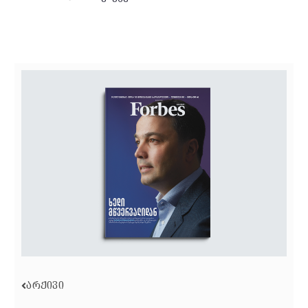
ᲐᲠᲥᲘᲕᲘ