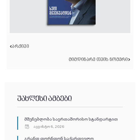
ᲐᲠᲥᲘᲕᲘ
ᲛᲘᲛᲓᲘᲜᲐᲠᲔ ᲗᲕᲘᲡ ᲜᲝᲛᲔᲠᲘ
უახლესი ამბები
მშენებლობა საერთაშორისო სტანდარტით
აგვისტო 6, 2026
გრანთ თორნთონ საქართველო