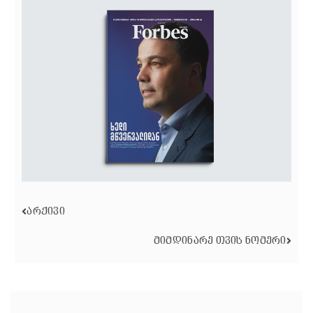
ᲐᲠᲥᲘᲕᲘ
ᲛᲘᲛᲓᲘᲜᲐᲠᲔ ᲗᲕᲘᲡ ᲜᲝᲛᲔᲠᲘ