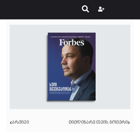
ᲐᲠᲥᲘᲕᲘ
ᲛᲘᲛᲓᲘᲜᲐᲠᲔ ᲗᲕᲘᲡ ᲜᲝᲛᲔᲠᲘ