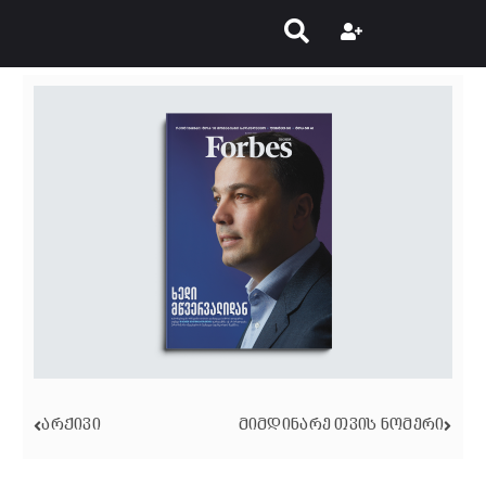
ᲐᲠᲥᲘᲕᲘ
ᲛᲘᲛᲓᲘᲜᲐᲠᲔ ᲗᲕᲘᲡ ᲜᲝᲛᲔᲠᲘ