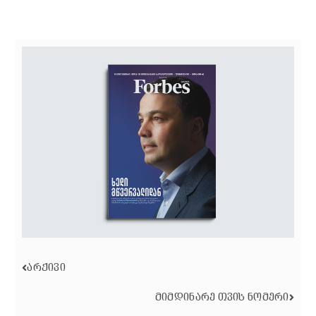
ᲐᲠᲥᲘᲕᲘ
ᲛᲘᲛᲓᲘᲜᲐᲠᲔ ᲗᲕᲘᲡ ᲜᲝᲛᲔᲠᲘ