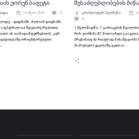
იის უორენ ბაფეტი
შესაძლებლობების მიწა
orgia
10 წელი წინ
0
კრისტოფერ ჰელმენი
1
0
ლოდე – დიდხანს, ძალიან დიდხანს.
ი (ავსტრალია) მდებარე Platinum
7 წელიწადში, 7 გარიგების წყალო
ment-ის თანადამფუძნებლის, კერ
რის-ჯონსმა $7 მილიარდი გააკეთა, 
რებულებაზე ორიენტირებული
პრესისთვის რთულად მისაწვდომი 
ს…
მაძიებელი ყველაზე უკეთაა…
-
-