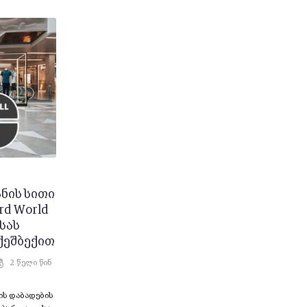
ნის სითი
rd World
სას
ქეშბექით
2 წელი წინ
ის დაბადების