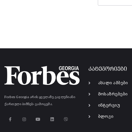
კატეგორიები
ახალი ამბები
მოსაზრებები
Forbes Georgia არის ყველაზე გავლენიანი
ქართული ბიზნეს-გამოცემა.
ინტერვიუ
ბლოგი