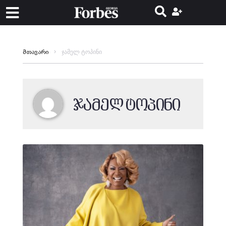
ჯამელ ტოპინი
მთავარი
ჯამელ ტოპინი