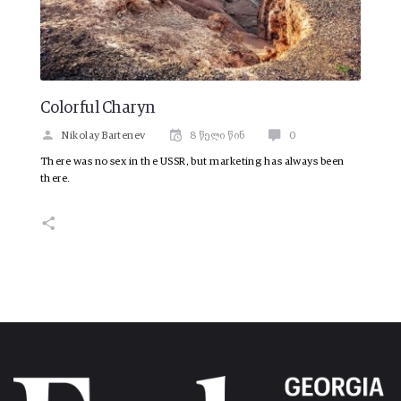
Colorful Charyn
Nikolay Bartenev
8 წელი წინ
0
There was no sex in the USSR, but marketing has always been
there.