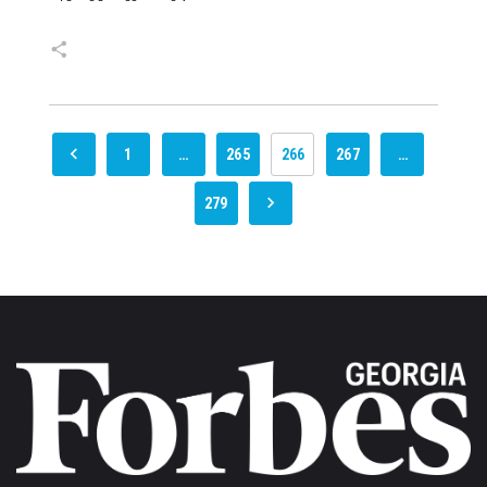
1
…
265
266
267
…
279