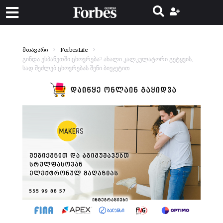
მთავარი
Forbes Life
გინდა ესპანეთში ცხოვრება? ახალი კალკულატორი გეტყვის,
სად შეძლებ ცხოვრებას შენი ბიუჯეტით