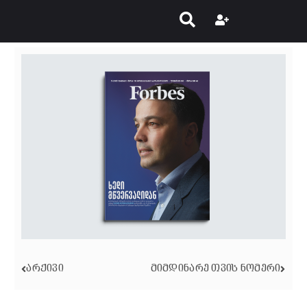
ᲐᲠᲥᲘᲕᲘ
ᲛᲘᲛᲓᲘᲜᲐᲠᲔ ᲗᲕᲘᲡ ᲜᲝᲛᲔᲠᲘ