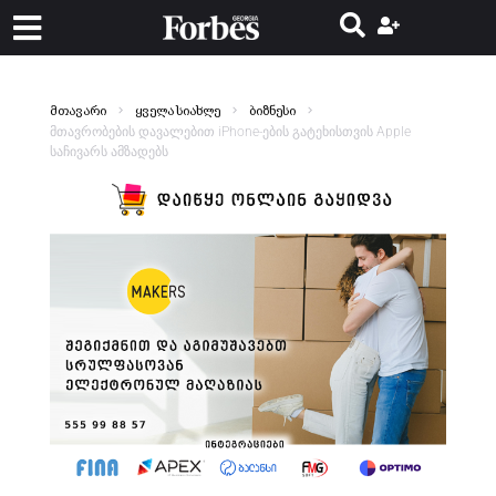
მთავარი
ყველა სიახლე
ბიზნესი
მთავრობების დავალებით iPhone-ების გატეხისთვის Apple
საჩივარს ამზადებს