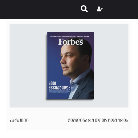
ᲐᲠᲥᲘᲕᲘ
ᲛᲘᲛᲓᲘᲜᲐᲠᲔ ᲗᲕᲘᲡ ᲜᲝᲛᲔᲠᲘ