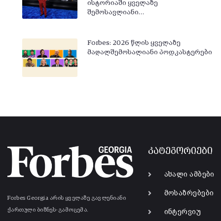
ისტორიაში ყველაზე
შემოსავლიანი…
Forbes: 2026 წლის ყველაზე
მაღალშემოსალიანი პოდკასტერები
კატეგორიები
ახალი ამბები
მოსაზრებები
Forbes Georgia არის ყველაზე გავლენიანი
ქართული ბიზნეს-გამოცემა.
ინტერვიუ