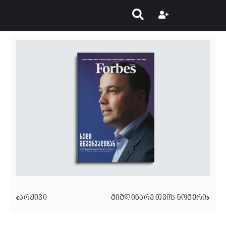
ᲐᲠᲥᲘᲕᲘ
ᲛᲘᲛᲓᲘᲜᲐᲠᲔ ᲗᲕᲘᲡ ᲜᲝᲛᲔᲠᲘ