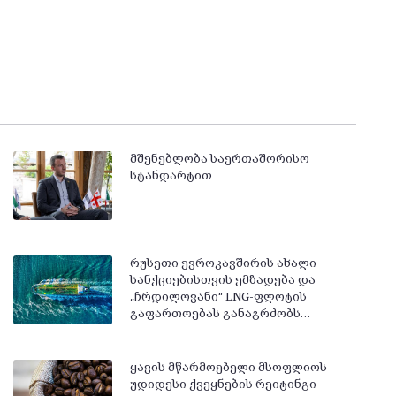
მშენებლობა საერთაშორისო
სტანდარტით
რუსეთი ევროკავშირის ახალი
სანქციებისთვის ემზადება და
„ჩრდილოვანი“ LNG-ფლოტის
გაფართოებას განაგრძობს…
ყავის მწარმოებელი მსოფლიოს
უდიდესი ქვეყნების რეიტინგი