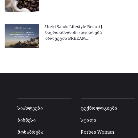
Ureki Sands Lifestyle Resort |
საერთაშორისო აღიარება —
პროექტმა BREEAM…
-
-
სიახლეები
ტექნოლოგიები
ბიზნესი
სტილი
მოსაზრება
Forbes Woman