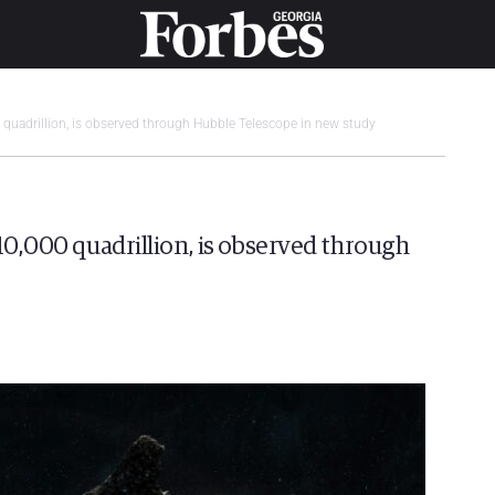
 quadrillion, is observed through Hubble Telescope in new study
10,000 quadrillion, is observed through