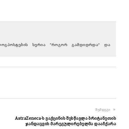
 ბლოგპოსტების სერია "როგორ გამდიდრდა“ და
შემდეგი
AstraZeneca-ს ვაქცინის შესწავლა ბრიტანეთის
ჯანდაცვის მარეგულირებელმა დააჩქარა