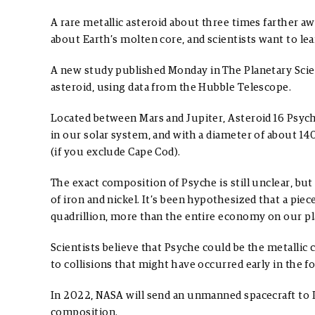
A rare metallic asteroid about three times farther a
about Earth’s molten core, and scientists want to lear
A
new study
published Monday in The Planetary Scien
asteroid, using data from the Hubble Telescope.
Located between Mars and Jupiter,
Asteroid 16 Psyc
in our solar system, and with a diameter of about 14
(if you exclude Cape Cod).
The exact composition of Psyche is still unclear, but
of iron and nickel. It’s been
hypothesized
that a piec
quadrillion, more than the entire economy on our pl
Scientists believe that Psyche could be the metallic c
to collisions that might have occurred early in the f
In 2022, NASA will send an unmanned spacecraft to P
composition.