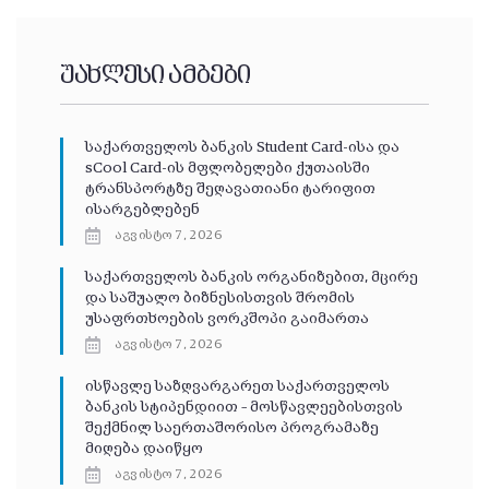
უახლესი ამბები
საქართველოს ბანკის Student Card-ისა და
sCool Card-ის მფლობელები ქუთაისში
ტრანსპორტზე შეღავათიანი ტარიფით
ისარგებლებენ
აგვისტო 7, 2026
საქართველოს ბანკის ორგანიზებით, მცირე
და საშუალო ბიზნესისთვის შრომის
უსაფრთხოების ვორკშოპი გაიმართა
აგვისტო 7, 2026
ისწავლე საზღვარგარეთ საქართველოს
ბანკის სტიპენდიით – მოსწავლეებისთვის
შექმნილ საერთაშორისო პროგრამაზე
მიღება დაიწყო
აგვისტო 7, 2026