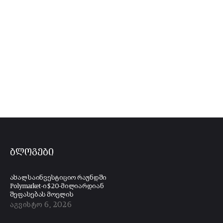
ბლოგები
ახალ საინვესტიციო რაუნდში
Polymarket-ი $20-მილიარდიან
შეფასებას მოელის
აგვისტო 6, 2026