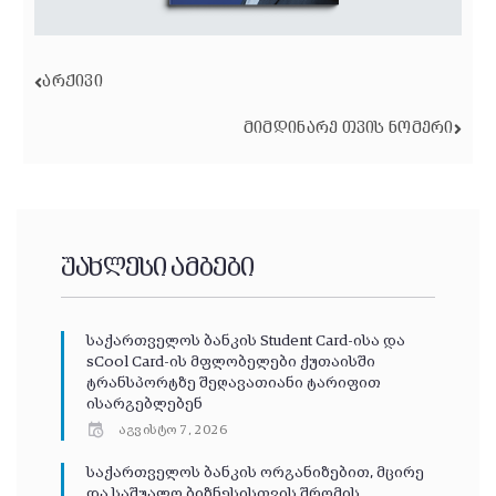
ᲐᲠᲥᲘᲕᲘ
ᲛᲘᲛᲓᲘᲜᲐᲠᲔ ᲗᲕᲘᲡ ᲜᲝᲛᲔᲠᲘ
უახლესი ამბები
საქართველოს ბანკის Student Card-ისა და
sCool Card-ის მფლობელები ქუთაისში
ტრანსპორტზე შეღავათიანი ტარიფით
ისარგებლებენ
აგვისტო 7, 2026
საქართველოს ბანკის ორგანიზებით, მცირე
და საშუალო ბიზნესისთვის შრომის