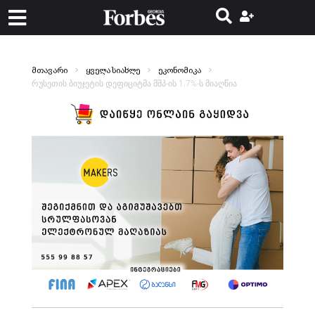
მთავარი
ყველა სიახლე
ეკონომიკა
რუსეთის ბიუჯეტის დეფიციტმა მშპ-ის 1.7%-ს მიაღწია