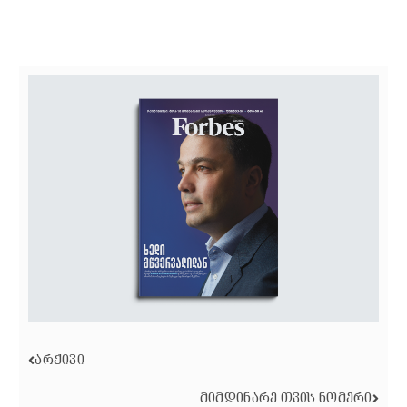
ᲐᲠᲥᲘᲕᲘ
ᲛᲘᲛᲓᲘᲜᲐᲠᲔ ᲗᲕᲘᲡ ᲜᲝᲛᲔᲠᲘ