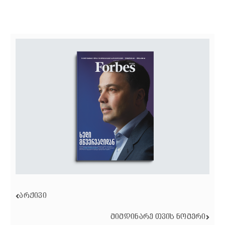
ᲐᲠᲥᲘᲕᲘ
ᲛᲘᲛᲓᲘᲜᲐᲠᲔ ᲗᲕᲘᲡ ᲜᲝᲛᲔᲠᲘ