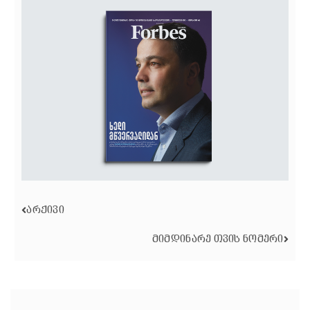
ᲐᲠᲥᲘᲕᲘ
ᲛᲘᲛᲓᲘᲜᲐᲠᲔ ᲗᲕᲘᲡ ᲜᲝᲛᲔᲠᲘ