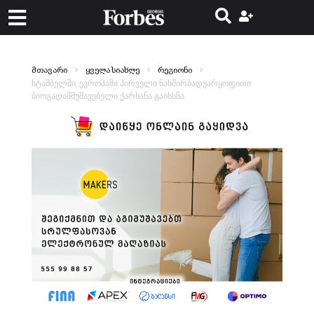
მთავარი
ყველა სიახლე
რეგიონი
სტამბულში, ევროპაში პირველი ნახშირბადუარყოფითი
ბიოგადამმუშავებელი ქარხანა გაიხსნა