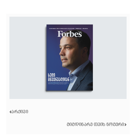
ᲐᲠᲥᲘᲕᲘ
ᲛᲘᲛᲓᲘᲜᲐᲠᲔ ᲗᲕᲘᲡ ᲜᲝᲛᲔᲠᲘ