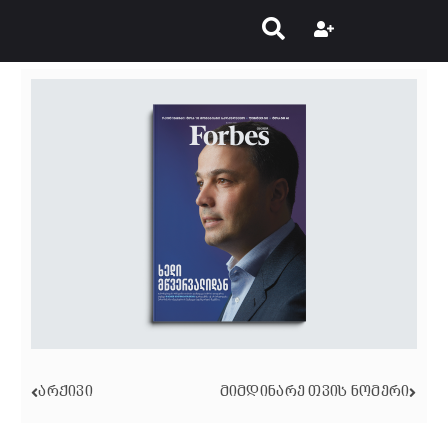
ᲐᲠᲥᲘᲕᲘ
ᲛᲘᲛᲓᲘᲜᲐᲠᲔ ᲗᲕᲘᲡ ᲜᲝᲛᲔᲠᲘ