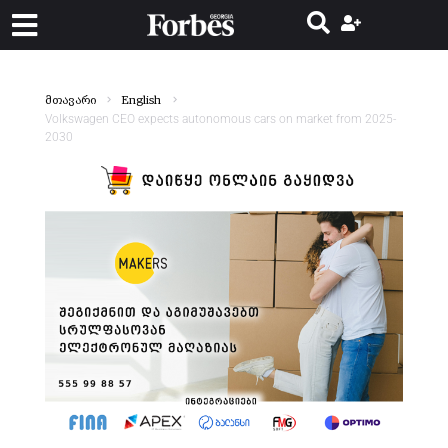
მთავარი
English
Volkswagen CEO expects autonomous cars on market from 2025-
2030