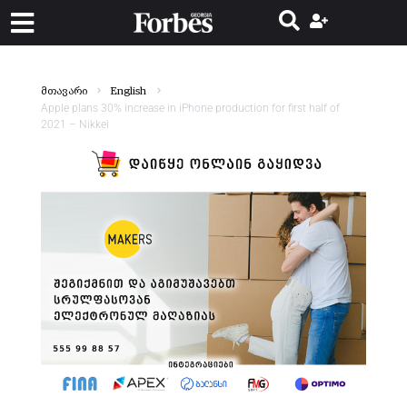
მთავარი
English
Apple plans 30% increase in iPhone production for first half of
2021 – Nikkei