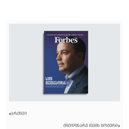
ᲐᲠᲥᲘᲕᲘ
ᲛᲘᲛᲓᲘᲜᲐᲠᲔ ᲗᲕᲘᲡ ᲜᲝᲛᲔᲠᲘ