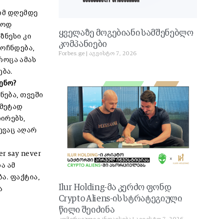
ომ დღემდე
გოდ
ყველაზე მოგებიანი სამშენებლო
ზნესი კი
კომპანიები
მოჩნდება,
Forbes.ge
აგვისტო 7, 2026
როცა ამას
ება.
ენო?
ნება, თვეში
 მეტად
რირებს,
ევაც აღარ
r say never
ა ამ
ა. ფაქტია,
Ilur Holding-მა კერძო ფონდ
ა
Crypto Aliens-ის სტრატეგიული
წილი შეიძინა