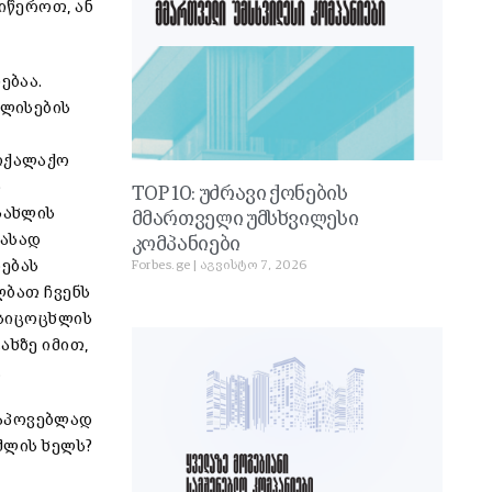
იწეროთ, ან
ებაა.
ოლისების
მოქალაქო
ს
TOP 10: უძრავი ქონების
სახლის
მმართველი უმსხვილესი
ფასად
კომპანიები
რებას
Forbes.ge
აგვისტო 7, 2026
ლბათ ჩვენს
 სიცოცხლის
ახზე იმით,
.
საპოვებლად
შლის ხელს?