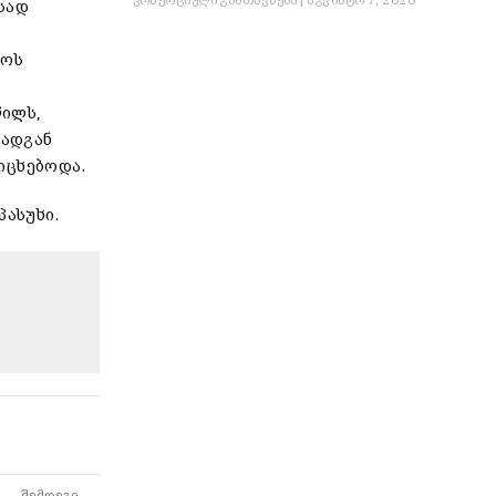
კომერციული განთავსება
აგვისტო 7, 2026
სად
როს
წილს,
რადგან
იცხებოდა.
პასუხი.
ᲨᲔᲛᲓᲔᲒᲘ