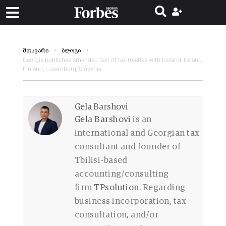
მთავარი
ბლოგი
Georgia publishes amended text of tax treaties with Iceland, Ireland,
Finland, Luxemburg, Slovenia
Gela Barshovi
Gela Barshovi
is an
international and Georgian tax
consultant and founder of
Tbilisi-based
accounting/consulting
firm
TPsolution
. Regarding
business incorporation, tax
consultation, and/or