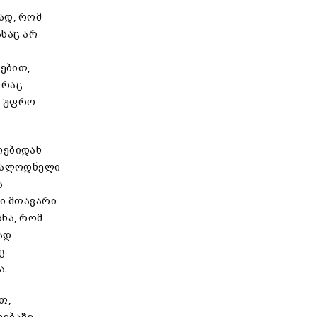
ად, რომ
საც არ
ებით,
ვრაც
დ უფრო
იებიდან
ოსალოდნელი
ა
თი მთავარი
სნა, რომ
ად
ც
ა.
თ,