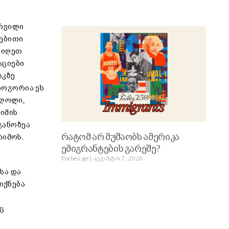
ურვილი
ლებითი
ვიღეთ
აციები
სკზე
როგორია ეს
ძღოლი,
 იმის
განოზეა
რატომ არ მუშაობს ამერიკა
რიმოს.
ემიგრანტების გარეშე?
Forbes.ge
აგვისტო 7, 2026
სა და
იქნება
ც