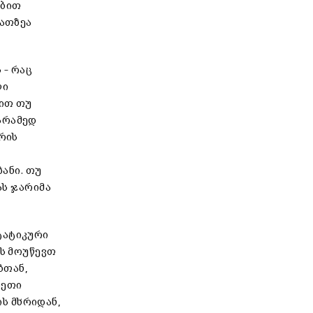
ებით
მათზეა
 – რაც
ლი
იით თუ
არამედ
არის
ზანი. თუ
ას ჯარიმა
ტატიკური
ის მოუწევთ
ბთან,
სეთი
ს მხრიდან,