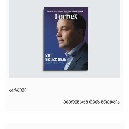
ᲐᲠᲥᲘᲕᲘ
ᲛᲘᲛᲓᲘᲜᲐᲠᲔ ᲗᲕᲘᲡ ᲜᲝᲛᲔᲠᲘ