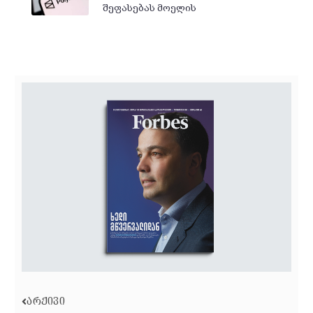
შეფასებას მოელის
ᲐᲠᲥᲘᲕᲘ