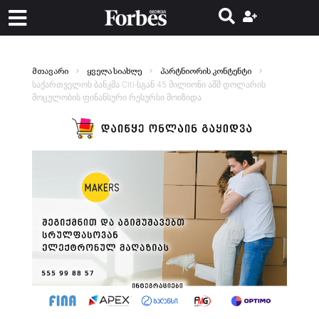
მთავარი
ყველა სიახლე
პარტნიორის კონტენტი
საქართველოს ბანკმა Citi-სგან 45 მილიონი აშშ დოლარის
მოცულობის ფინანსური რესურსი მოიზიდა