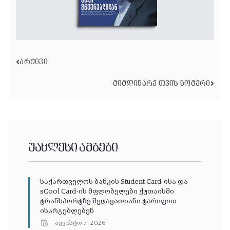
ᲐᲠᲥᲘᲕᲘ
ᲛᲘᲛᲓᲘᲜᲐᲠᲔ ᲗᲕᲘᲡ ᲜᲝᲛᲔᲠᲘ
უახლესი ამბები
საქართველოს ბანკის Student Card-ისა და
sCool Card-ის მფლობელები ქუთაისში
ტრანსპორტზე შეღავათიანი ტარიფით
ისარგებლებენ
აგვისტო 7, 2026