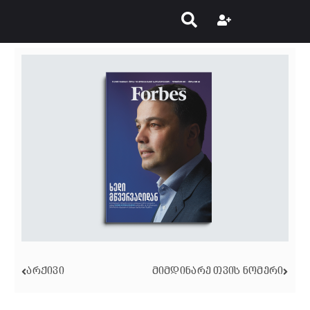
ᲐᲠᲥᲘᲕᲘ
ᲛᲘᲛᲓᲘᲜᲐᲠᲔ ᲗᲕᲘᲡ ᲜᲝᲛᲔᲠᲘ