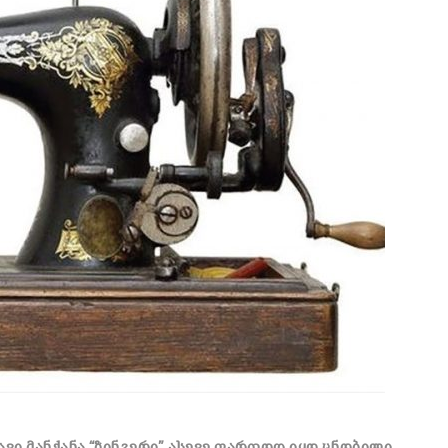
ვი მანქანა “ზინგერი” ასევე ფართოდ იყო ცნობილი