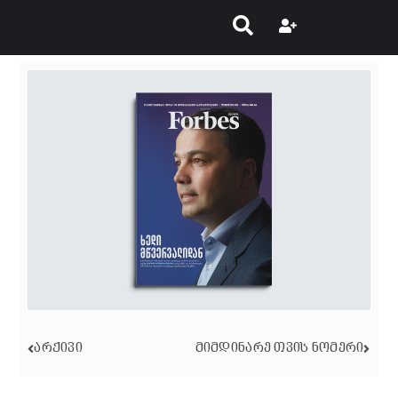
ᲐᲠᲥᲘᲕᲘ
ᲛᲘᲛᲓᲘᲜᲐᲠᲔ ᲗᲕᲘᲡ ᲜᲝᲛᲔᲠᲘ