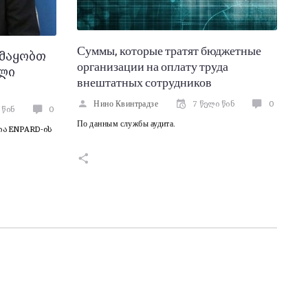
Суммы, которые тратят бюджетные
ამაყობთ
организации на оплату труда
ლი
внештатных сотрудников
Нино Квинтрадзе
7 წელი წინ
0
 წინ
0
По данным службы аудита.
ია ENPARD-ის