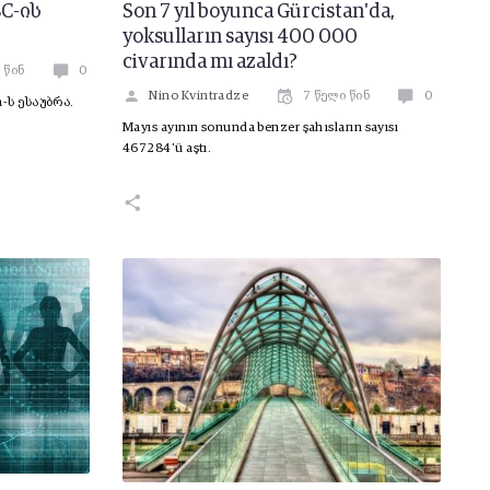
C-ის
Son 7 yıl boyunca Gürcistan'da,
yoksulların sayısı 400 000
civarında mı azaldı?
 წინ
0
Nino Kvintradze
7 წელი წინ
0
-ს ესაუბრა.
Mayıs ayının sonunda benzer şahısların sayısı
467284’ü aştı.