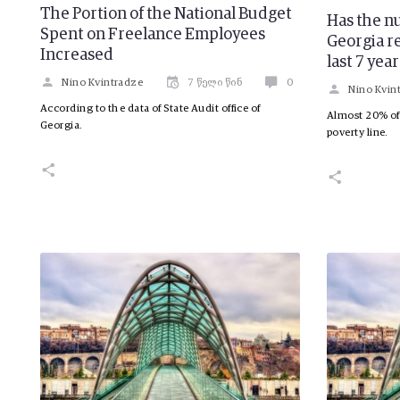
The Portion of the National Budget
Has the n
Spent on Freelance Employees
Georgia r
Increased
last 7 yea
Nino Kvintradze
7 წელი წინ
0
Nino Kvin
According to the data of State Audit office of
Almost 20% of 
Georgia.
poverty line.