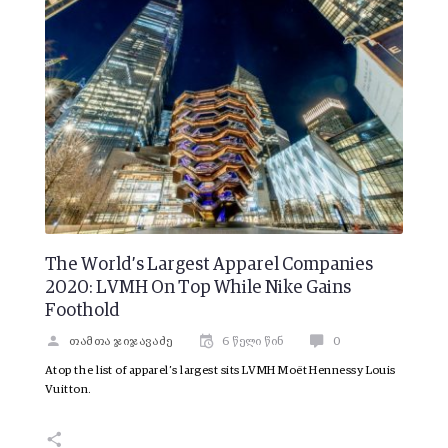
The World’s Largest Apparel Companies
2020: LVMH On Top While Nike Gains
Foothold
თამთა ჯიჯავაძე
6 წელი წინ
0
Atop the list of apparel’s largest sits LVMH Moët Hennessy Louis
Vuitton.