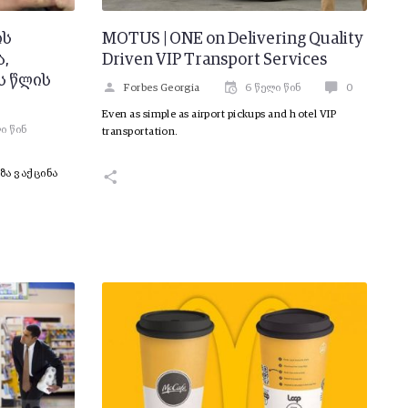
ის
MOTUS | ONE on Delivering Quality
ა,
Driven VIP Transport Services
ს წლის
Forbes Georgia
6 წელი წინ
0
Even as simple as airport pickups and hotel VIP
ი წინ
transportation.
ზა ვაქცინა