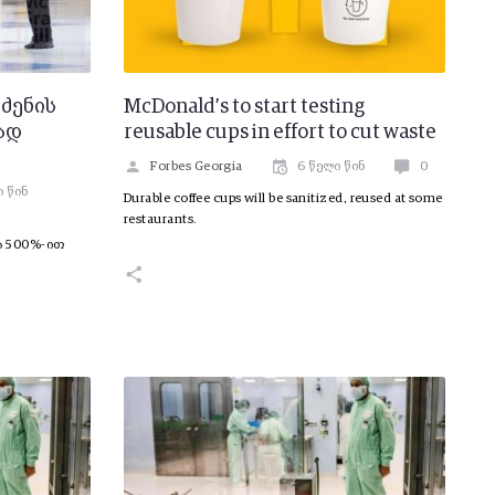
ეძენის
McDonald’s to start testing
იად
reusable cups in effort to cut waste
Forbes Georgia
6 წელი წინ
0
ი წინ
Durable coffee cups will be sanitized, reused at some
restaurants.
ა 500%-ით